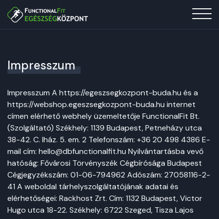
Impresszum
Impresszum A https://egeszsegkozpont-buda.hu és a
https://webshop.egeszsegkozpont-buda.hu internet
címen elérhető webhely üzemeltetője FunctionalFit Bt.
(Szolgáltató) Székhely: 1139 Budapest, Petneházy utca
38-42. C. lház. 5. em. 2 Telefonszám: +36 20 498 4386 E-
mail cím: hello@dbfunctionalfit.hu Nyilvántartásba vevő
hatóság: Fővárosi Törvényszék Cégbírósága Budapest
Cégjegyzékszám: 01-06-794962 Adószám: 27058116-2-
41 A weboldal tárhelyszolgáltatójának adatai és
elérhetőségei: Rackhost Zrt. Cím: 1132 Budapest, Victor
Hugo utca 18-22. Székhely: 6722 Szeged, Tisza Lajos